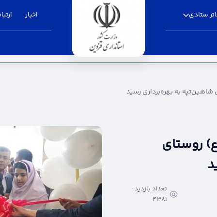
تر ستادی
اخبار
ارتباط
ن(ع) روستای
د
تعداد بازدید :
4381