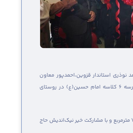
د نوذری استاندار قزوین،احمدپور معاون
سیاسی استاندار ،صالحی فرماندار شهرستان بویین زهرا و جمعی از مدیران و مسئولان استانی ،مدرسه ۶ کلاسه امام حسین(ع) در روستای
این واحد آموزشی در راستای نهضت توسعه عدالت در فضاهای آموزشی، با ۶ کلاس درس و زیربنای ۷۰۰ مترمربع و با مشارکت خیر نیک‌اندیش حاج