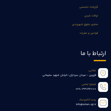
گزارشات تخصصی
اوقات شرعی
منشور حقوق شهروندی
قوانین و مقررات
ارتباط با ما
نشانی:
قزوین - میدان سرداران-خیابان شهید سلیمانی
شماره تماس:
028-33892000
پست الکترونیک:
info@ostan-qz.ir