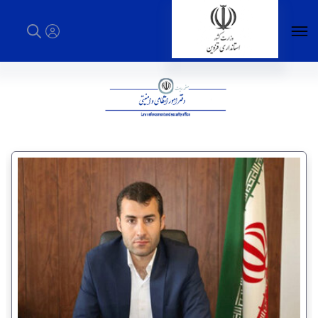
دفتر امور انتظامی و امنیتی - استانداری قزوین