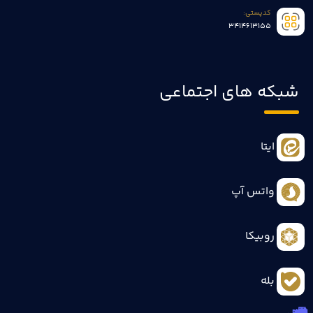
کدپستی:
3414613155
شبکه های اجتماعی
ایتا
واتس آپ
روبیکا
بله