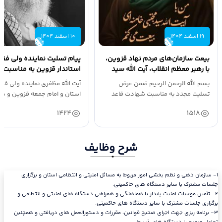
19 اسفند 1404
10 اسفند 1404
بیعت سازمان‌های مردم نهاد قزوین،
پیام تسلیت نماینده ولی فقی
با رهبر معظم انقلاب، آیت الله سید
استاندار قزوین به مناسبت
مجتبی...
رهبر فرزانه...
بسم الله الرحمن الرحیم ضمن عرض
آیت الله مظفری نماینده ولی فقی
تسلیت مجدد به مناسبت شهادت قاعد
استان و امام جمعه قزوین و دک
امت اسلامی،...
نوذری...
1424
1518
شرح وظایف
١- سازمان دهی و نظم بخشی امور مربوط به مسائل امنیتی و انتظامی استان و برگزاری
جلسات مشترک با سایر دستگاه های حاکمیتی.
٢- تأمین موجبات امنیت پایدار با هماهنگی و همراهی دستگاه های امنیتی و انتظامی و
برگزاری جلسات مشترک با سایر دستگاه های حاکمیتی.
٣- برنامه ریزی جهت اجرای صحیح قوانین، مقررات و دستورالعمل های دریافتی و همچنین