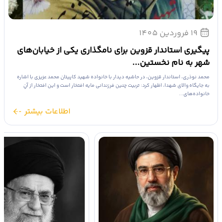
19 فروردین 1405
پیگیری استاندار قزوین برای نامگذاری یکی از خیابان‌های
شهر به نام نخستین...
محمد نوذری، استاندار قزوین، در حاشیه دیدار با خانواده شهید کاپیتان محمد عزیزی با اشاره
به جایگاه والای شهدا، اظهار کرد: تربیت چنین فرزندانی مایه افتخار است و این افتخار از آنِ
خانواده‌های...
اطلاعات بیشتر