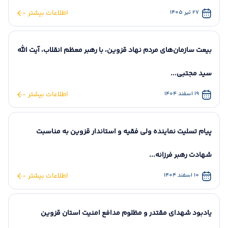
طلایه‌داران...
انکارناپذیر است
تشکیل جهاد دانش
مریم بیدخام مدیرکل دفتر امور
سیاوش طاهرخانی فرماندار قزوین
در این بازدید، نحوه ا
فرماندار شهرستان قز
27 تیر 1405
اطلاعات بیشتر
بانوان و خانواده استانداری ، در
در پیامی به مناسبت فرارسیدن ۱۷
به مناسبت ۱۶ مر
برنامه‌های ملاقات عم
بازدید از...
مرداد، روز...
تشکیل جهاد...
ثبت، پیگیری و...
1282
41
1770
1392
بیعت سازمان‌های مردم نهاد قزوین، با رهبر معظم انقلاب، آیت الله
سید مجتبی...
19 اسفند 1404
اطلاعات بیشتر
دیدار استاندار قزوین با خانواده شهید امیر زمانی در
سگز آباد
پیام تسلیت نماینده ولی فقیه و استاندار قزوین به مناسبت
شهادت رهبر فرزانه...
10 اسفند 1404
اطلاعات بیشتر
یادبود شهدای مقتدر و مظلوم مدافع امنیت استان قزوین