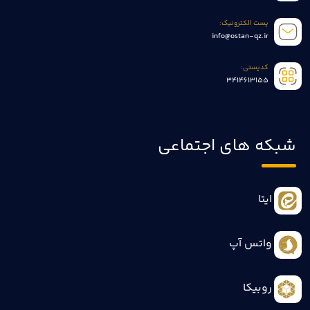
پست الکترونیک:
info@ostan-qz.ir
کدپستی:
3414613155
شبکه های اجتماعی
ایتا
واتس آپ
روبیکا