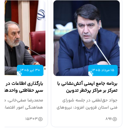
اخبار فرمانداری ها
گالری چندرسانه ای
15 مرداد 1405
30 تیر 1405
برنامه جامع ایمنی آتش‌نشانی با
بارگذاری اطلاعات در سام
تمرکز بر مراکز پرخطر تدوین
سپر حفاظتی واحدهای 
شود
است
جواد حق‌لطفی در جلسه شورای
محمدرضا صفی‌خانی، معا
فنی استان قزوین افزود: نیروهای
هماهنگی امور اقتصادی ا
آتش‌نشانی طی سال...
قزوین، در جلسه ستاد...
15303
896