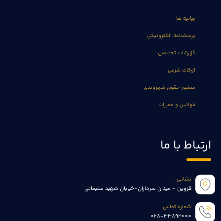
بیانیه ها
پرسشنامه الکترونیکی
گزارشات تخصصی
اوقات شرعی
منشور حقوق شهروندی
قوانین و مقررات
ارتباط با ما
نشانی:
قزوین - میدان سرداران-خیابان شهید سلیمانی
شماره تماس:
028-33892000