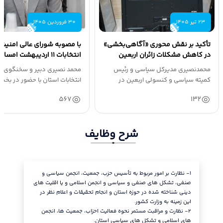
23 تیر 1405
30 فروردین 1405
تأکید بر نقش محوری «آگاهی‌بخشی»
با مصوبه شورای عالی امنیت 
در کاهش مشکلات زائران اربعین
انتخابات ۱۱ اردیبهشت ام
۶۰ روز پس از...
محمدنصیری مدیرکل سیاسی و رئیس
محمد نصیری دبیر و سخنگوی س
کمیته سیاسی و کنسولی اربعین در
نشست اربعین...
شبکه قزوین...
567
132
شرح وظایف
١- نظارت بر امور مربوط به تأسیس حزب، جمعیت، انجمن سیاسی و
استان.
صنفی، تشکل های صنفی و سیاسی و انجمن اسلامی و یا اقلیت های
٦- نظارت
دینی شناخته شده در حوزه استان و انجام تحقیقات و اعلام نظر در
سنجش میز
این زمینه به وزارت کشور.
انتخابیه 
٢- نظارت و مراقبت مستمر نحوه فعالیت احزاب، جمعیت ها، انجمن
٧- راهبر
های اسلامی و تشکل های سیاسی استان.
ارسال دست