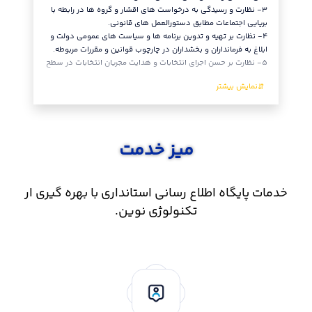
٣- نظارت و رسیدگی به درخواست های اقشار و گروه ها در رابطه با
تابع.
برپایی اجتماعات مطابق دستورالعمل های قانونی.
٨- نظارت
٤- نظارت بر تهیه و تدوین برنامه ها و سیاست های عمومی دولت و
تغییر مرک
ابلاغ به فرمانداران و بخشداران در چارچوب قوانین و مقررات مربوطه.
بخش، شهر
٥- نظارت بر حسن اجرای انتخابات و هدایت مجریان انتخابات در سطح
و واحدها
میز خدمت
خدمات پایگاه اطلاع رسانی استانداری با بهره گیری ار
تکنولوژی نوین.