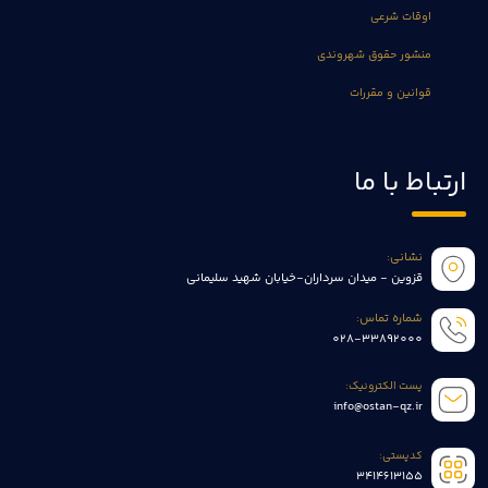
اوقات شرعی
منشور حقوق شهروندی
قوانین و مقررات
ارتباط با ما
نشانی:
قزوین - میدان سرداران-خیابان شهید سلیمانی
شماره تماس:
028-33892000
پست الکترونیک:
info@ostan-qz.ir
کدپستی:
3414613155