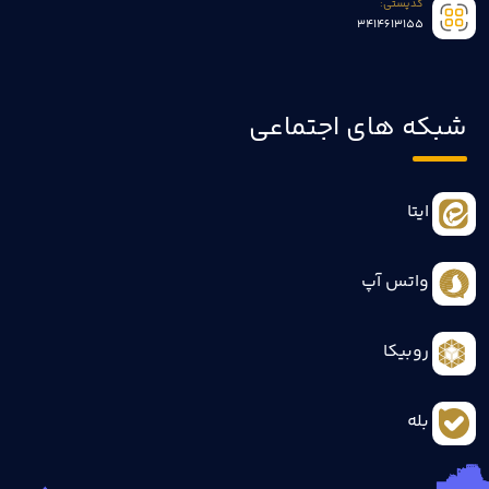
کدپستی:
3414613155
شبکه های اجتماعی
ایتا
واتس آپ
روبیکا
بله