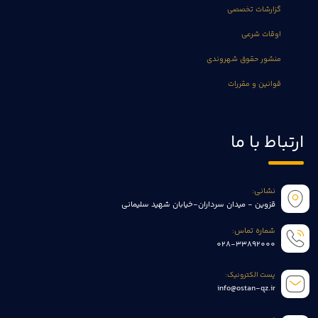
گزارشات تخصصی
اوقات شرعی
منشور حقوق شهروندی
قوانین و مقررات
ارتباط با ما
نشانی:
قزوین - میدان سرداران-خیابان شهید سلیمانی
شماره تماس:
028-33892000
پست الکترونیک:
info@ostan-qz.ir