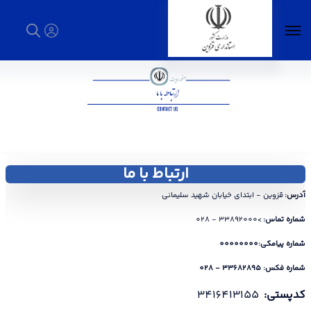
ارتباط با ما - استانداری قزوین
ارتباط با ما
آدرس:
قزوین - ابتدای خیابان شهید سلیمانی
شماره تماس:
>33892000 - 028
شماره پیامکی:00000000
شماره فکس: 33682895 - 028
کدپستی:
3416413155