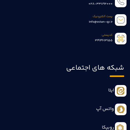
028-33892000
پست الکترونیک:
info@ostan-qz.ir
کدپستی:
3414613155
شبکه های اجتماعی
ایتا
واتس آپ
روبیکا