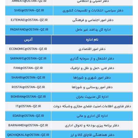
دفتر امنیتی و انتظامی
AMNIATI@OSTAN-QZ.IR
دفتر سیاسی، انتخابات و تقسیمات کشوری
SIASI@OSTAN-QZ.IR
دفتر امور اجتماعی و فرهنگی
EJTEMAEI@OSTAN-QZ.IR
اداره کل پدافند غیر عامل
PADAFAND@OSTAN-QZ.IR
نام اداره
آدرس
دفتر امور اقتصادی
ECONOMIC@OSTAN-QZ.IR
دفتر اشتغال و از سرمایه گذاری
SARMAYE@OSTAN-QZ.IR
دفتر فنی ،حمل و نقل و ترافیک
FANI@OSTAN-QZ.IR
دفتر امور شهری و شوراها
SHAHRI@OSTAN-QZ.IR
دفتر امور روستایی و شوراها
ROSTAI@OSTAN-QZ.IR
اداره کل مدیریت بحران
BOHRAN@OSTAN-QZ.IR
دفتر فناوری اطلاعات،امنیت فضای مجازی وشبکه دولت
IT@OSTAN-QZ.IR
اداره کل اداری و مالی
EDARI@OSTAN-QZ.IR
دفتر برنامه ریزی،بودجه و تحولل اداری
BARNAMEH@OSTAN-QZ.IR
دفتر هماهنگی قاچاق کالا و ارز
QACHAQKALA@OSTAN-QZ.IR