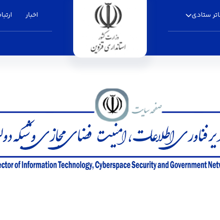
تر ستادی
اخبار
ارتباط
دولت - استانداری قزوین