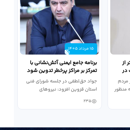
15 مرداد 1405
 از
برنامه جامع ایمنی آتش‌نشانی با
 در
تمرکز بر مراکز پرخطر تدوین شود
 مردم
جواد حق‌لطفی در جلسه شورای فنی
 منظور
استان قزوین افزود: نیروهای
آتش‌نشانی طی سال...
235