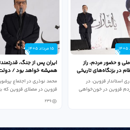
15 مرداد 1405
لی و حضور مردم، راز
ایران پس از جنگ، قدرتمندتر
ظام در بزنگاه‌های تاریخی
همیشه خواهد بود / دولت
میدان نبرد اقتصادی،...
ی استاندار قزوین، در
محمد نوذری در اجتماع پرشور
ردم قزوین در خون‌خواهی
قزوین در مصلای قزوین که به
 و حمایت...
خون‌خواهی...
236