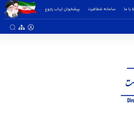
 با ما
سامانه شفافیت
پیشخوان ارباب رجوع