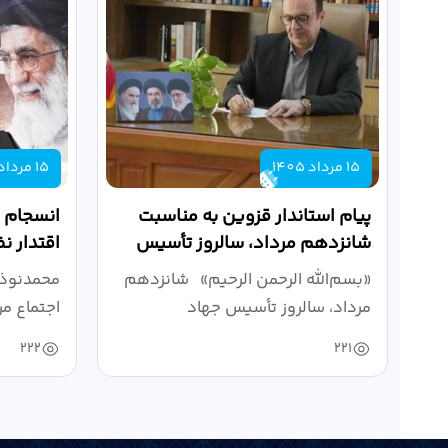
15 مرداد 1405
15 مرداد 1405
پیام استاندار قزوین به مناسبت
انسجام م
شانزدهم مرداد، سالروز تأسیس
اقتدار ن
جهاد دانشگاهی
است
«بسم‌الله الرحمن الرحیم» شانزدهم
محمدنوذر
مرداد، سالروز تأسیس جهاد
اجتماع م
دانشگاهی،...
رهبر شهید
222
221