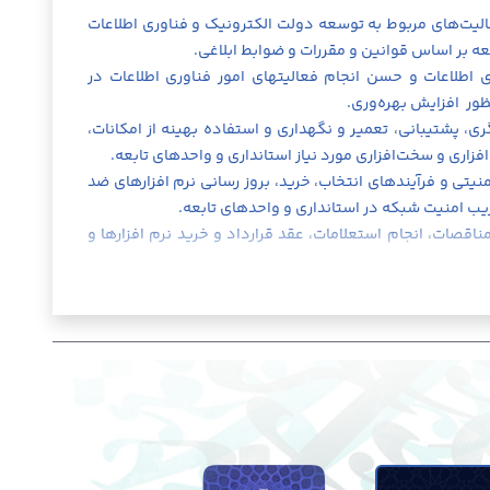
ناوری اطلاعات و هوشمندسازی در سطح دستگاههای اجرایی
داده های
۱۳. هم
 فعالیت‌های مربوط به توسعه دولت الکترونیک و فناوری اطلاعات
روستاها ا
۷. بستر
ه بر اساس قوانین و مقررات و ضوابط ابلاغی.
قبیل انتق
۱۴. برن
ری اطلاعات و حسن انجام فعالیتهای امور فناوری اطلاعات در
هوشمند.
۸. پیش
ظور افزایش بهره‌وری.
بالادستی مربوط به توسعه به کارگیری فناوری اطلاعات و طرح
اطلاعات 
۱۵. برن
گری، پشتیبانی، تعمیر و نگهداری و استفاده بهینه از امکانات،
با همکاری دستگاههای اجرایی در راستای قوانین و مقررات
همکاری و
مرتبط با 
افزاری و سخت‌افزاری مورد نیاز استانداری و واحدهای تابعه.
۹. برنامه‌ریزی به منظور کسب آمادگی‌های لازم جهت مقابله با حوادث و حملات فضای مجازی.
مشارکت ب
نیتی و فرآیندهای انتخاب، خرید، بروز رسانی نرم افزارهای ضد
ه‌ها و سیاست‌های معاونت علمی فناوری ریاست جمهوری و مرکز
۱۰. انج
۱۶. برن
یب امنیت شبکه در استانداری و واحدهای تابعه.
فناوری اطلاعات، ارتباطات و امنیت نهاد ریاست جمهوری در استان. ۱۱. نظارت، هماهنگی و ایجاد
فضای مجا
سایر وا
مناقصات، انجام استعلامات، عقد قرارداد و خرید نرم افزارها و
وری اطلاعات در استان .
دستورالع