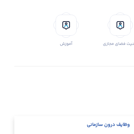
نیت فضای مجازی
آموزش
وظایف درون سازمانی
 حوزه فناوری اطلاعات، ارتباطات، امنیت و فضای مجازی.
خدمات فن
۱۲. هما
تی از بخش خصوصی و کسب و کارهای نوپا برای فراگیر کردن
استانداری
۶. هماه