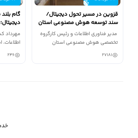
قزوین در مسیر تحول دیجیتال/
گام بلند
سند توسعه هوش مصنوعی استان
دیجیتال؛
در حال نهایی شدن است.
پیشرو بر
مدیر فناوری اطلاعات و رئیس کارگروه
مهرداد کش
تخصصی هوش مصنوعی استان
اطلاعات، 
قزوین، از...
دولت استا
246
27181
خدما