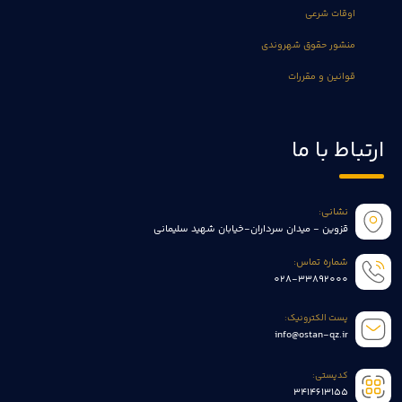
اوقات شرعی
منشور حقوق شهروندی
قوانین و مقررات
ارتباط با ما
نشانی:
قزوین - میدان سرداران-خیابان شهید سلیمانی
شماره تماس:
028-33892000
پست الکترونیک:
info@ostan-qz.ir
کدپستی:
3414613155