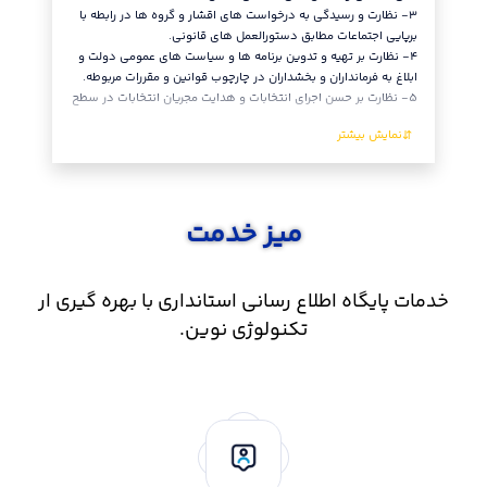
٣- نظارت و رسیدگی به درخواست های اقشار و گروه ها در رابطه با
تابع.
برپایی اجتماعات مطابق دستورالعمل های قانونی.
٨- نظارت
٤- نظارت بر تهیه و تدوین برنامه ها و سیاست های عمومی دولت و
تغییر مرک
ابلاغ به فرمانداران و بخشداران در چارچوب قوانین و مقررات مربوطه.
بخش، شهر
٥- نظارت بر حسن اجرای انتخابات و هدایت مجریان انتخابات در سطح
و واحدها
میز خدمت
خدمات پایگاه اطلاع رسانی استانداری با بهره گیری ار
تکنولوژی نوین.