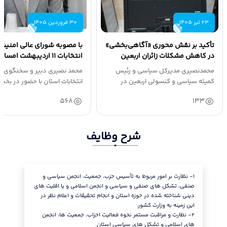
23 تیر 1405
30 فروردین 1405
تأکید بر نقش محوری «آگاهی‌بخشی»
با مصوبه شورای عالی امنیت 
در کاهش مشکلات زائران اربعین
انتخابات ۱۱ اردیبهشت ام
۶۰ روز پس از...
محمدنصیری مدیرکل سیاسی و رئیس
محمد نصیری دبیر و سخنگوی س
کمیته سیاسی و کنسولی اربعین در
نشست اربعین...
شبکه قزوین...
568
133
شرح وظایف
١- نظارت بر امور مربوط به تأسیس حزب، جمعیت، انجمن سیاسی و
استان.
صنفی، تشکل های صنفی و سیاسی و انجمن اسلامی و یا اقلیت های
٦- نظارت
دینی شناخته شده در حوزه استان و انجام تحقیقات و اعلام نظر در
سنجش میز
این زمینه به وزارت کشور.
انتخابیه 
٢- نظارت و مراقبت مستمر نحوه فعالیت احزاب، جمعیت ها، انجمن
٧- راهبر
های اسلامی و تشکل های سیاسی استان.
ارسال دست