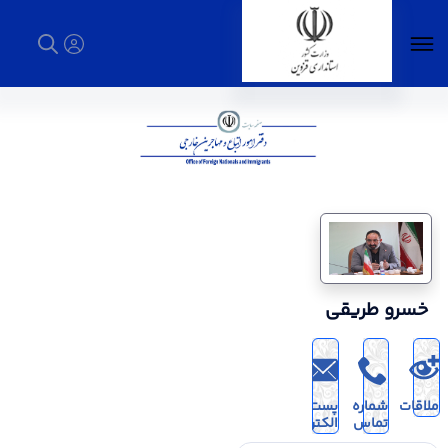
دفتر امور اتباع و مهاجرین خارجی - استانداری
قزوین
خسرو طریقی
ملاقات
شماره
پست
تماس
الکترونیک