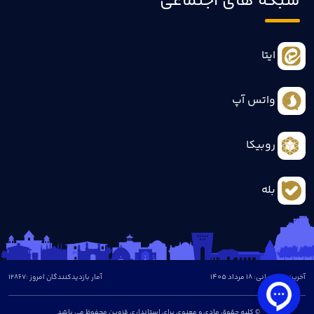
شبکه های اجتماعی
ایتا
واتس آپ
روبیکا
بله
آخرین بروزرسانی: 18 مرداد 1405
آمار بازدیدکنندگان امروز :
12867
© کلیه حقوق مادی و معنوی برای استانداری قزوین محفوظ می باشد