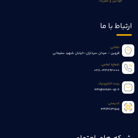
قوانین و مقررات
ارتباط با ما
نشانی:
قزوین - میدان سرداران-خیابان شهید سلیمانی
شماره تماس:
028-33892000
پست الکترونیک:
info@ostan-qz.ir
کدپستی:
3414613155