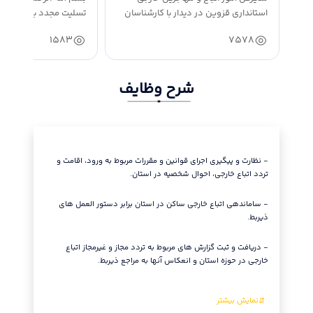
استانداری قزوین در دیدار با کارشناسان
تسلیت مجدد به مناسبت
ارشد...
امت اسلامی،...
1583
7578
شرح وظایف
- انجام ا
بقاء تابع
- نظارت و پیگیری اجرای قوانین و مقررات مربوط به ورود، اقامت و
مدارک مرب
تردد اتباع خارجی، احوال شخصیه در استان.
- مدیریت 
- ساماندهی اتباع خارجی ساکن در استان برابر دستور العمل های
دیپلماتها
ذیربط.
وفق قوانی
مرکز.>
- دریافت و ثبت گزارش های مربوط به تردد مجاز و غیرمجاز اتباع
خارجی در حوزه استان و انعکاس آنها به مراجع ذیربط.
- انجام ا
مراقبتی، 