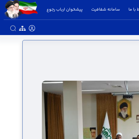
 با ما
سامانه شفافیت
پیشخوان ارباب رجوع