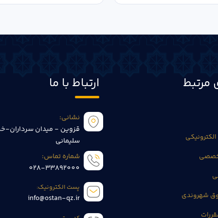
 مرتبط
ارتباط با ما
نشانی:
قزوین - میدان سرداران-خی
الکترونیکی
سلیمانی
تخصصی
شماره تماس:
028-33892000
ی
پست الکترونیک:
وق شهروندی
info@ostan-qz.ir
قررات