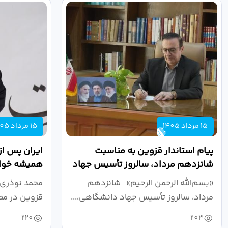
15 مرداد 1405
15 مرداد 1405
پیام استاندار قزوین به مناسبت
ایران پس از
شانزدهم مرداد، سالروز تأسیس جهاد
همیشه خواه
دانشگاهی
نبرد اقتصادی
«بسم‌الله الرحمن الرحیم» شانزدهم
محمد نوذری 
مرداد، سالروز تأسیس جهاد دانشگاهی،...
قزوین در مص
خون‌خواهی..
220
203