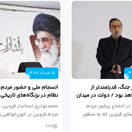
15 مرداد 1405
 جنگ، قدرتمندتر از
انسجام ملی و حضور مردم، ر
د بود / دولت در میدان
نظام در بزنگاه‌های تاریخی
،...
در اجتماع پرشور مردم
محمدنوذری استاندار قزوین، د
لای قزوین که به منظور
مردم قزوین در خون‌خواهی ر
.
حمایت...
209