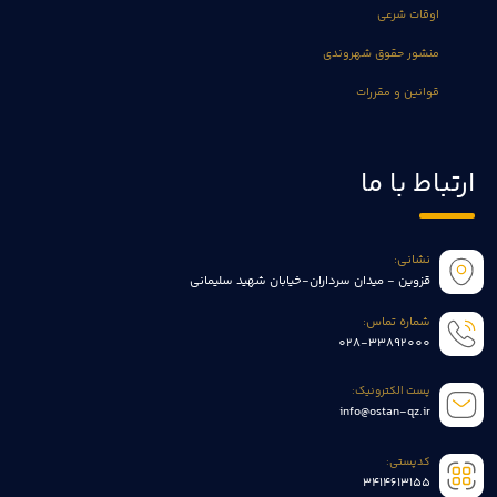
اوقات شرعی
منشور حقوق شهروندی
قوانین و مقررات
ارتباط با ما
نشانی:
قزوین - میدان سرداران-خیابان شهید سلیمانی
شماره تماس:
028-33892000
پست الکترونیک:
info@ostan-qz.ir
کدپستی:
3414613155