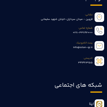
نشانی:
قزوین - میدان سرداران-خیابان شهید سلیمانی
شماره تماس:
028-33892000
پست الکترونیک:
info@ostan-qz.ir
کدپستی:
3414613155
شبکه های اجتماعی
ایتا