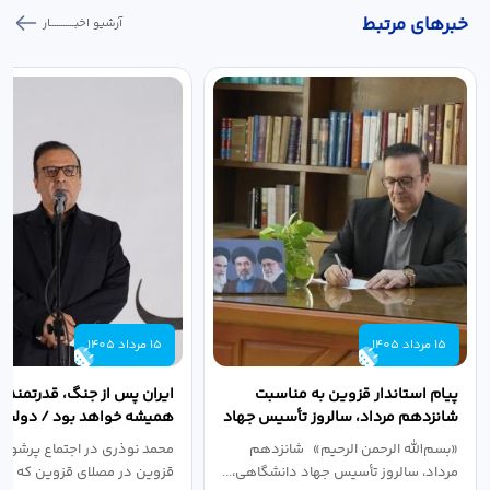
خبر‌های مرتبط
آرشیو اخبـــــــــــار
15 مرداد 1405
15 مرداد 1405
پیام استاندار قزوین به مناسبت
ایران پس از جنگ، قدرتمندتر 
شانزدهم مرداد، سالروز تأسیس جهاد
همیشه خواهد بود / دولت د
دانشگاهی
نبرد اقتصادی،...
«بسم‌الله الرحمن الرحیم» شانزدهم
محمد نوذری در اجتماع پرشور 
مرداد، سالروز تأسیس جهاد دانشگاهی،...
قزوین در مصلای قزوین که به 