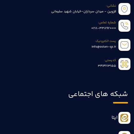
نشانی:
قزوین - میدان سرداران-خیابان شهید سلیمانی
شماره تماس:
028-33892000
پست الکترونیک:
info@ostan-qz.ir
کدپستی:
3414613155
شبکه های اجتماعی
ایتا