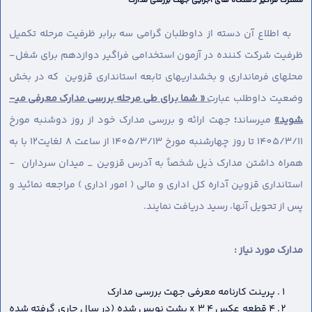
مشترک فراگیر دستگاه های اجرایی جهت بررسی مدارک
به اطلاع آن دسته از داوطلبان گرامی سه برابر ظرفیت مرحله تکمیل
ظرفیت شرکت کننده در آزمون استخدامی فراگیر دوازدهم برای شغل-
محل­های فرمانداری و بخشداریهای تابعه استانداری قزوین که در بخش
وضعیت داوطلب عبارت
« شما برای طی مرحله بررسی مدارک معرفی می­
شوید»
می­رساند
؛
جهت ارائه و بررسی مدارک خود از روز دوشنبه مورخ
1405/3/11 تا روز چهارشنبه مورخ 1405/3/13 از ساعت 8 لغایت12 با به
همراه داشتن مدارک ذیل شخصاً به آدرس قزوین _ میدان سرداران -
استانداری قزوین آداره کل اداری و مالی ( امور اداری ) مراجعه نمائید و
پس از تحویل آنها، رسید دریافت نمایند.
مدارک مورد نیاز :
پرینت کارنامه معرفی جهت بررسی مدارک
4 قطعه عکس 4 x 3 پشت نویس شده (در سال جاری گرفته شده