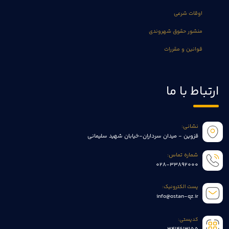
اوقات شرعی
منشور حقوق شهروندی
قوانین و مقررات
ارتباط با ما
نشانی:
قزوین - میدان سرداران-خیابان شهید سلیمانی
شماره تماس:
028-33892000
پست الکترونیک:
info@ostan-qz.ir
کدپستی: