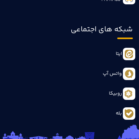
3414613155
شبکه های اجتماعی
ایتا
واتس آپ
روبیکا
بله