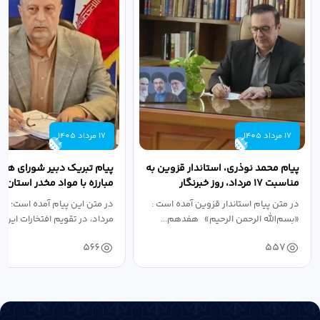
17 مرداد 1405
17 مرداد 1405
پیام محمد نوذری، استاندار قزوین به
پیام تبریک دبیر شورای هم
مناسبت ۱۷ مرداد، روز خبرنگار
مبارزه با مواد مخدر استان ب
مناسبت روز خبرنگار...
در متن پیام استاندار قزوین آمده است :
در متن این پیام آمده است؛ 
«بسم‌الله الرحمن الرحیم» هفدهم...
مرداد، در تقویم افتخارات این س
566
557