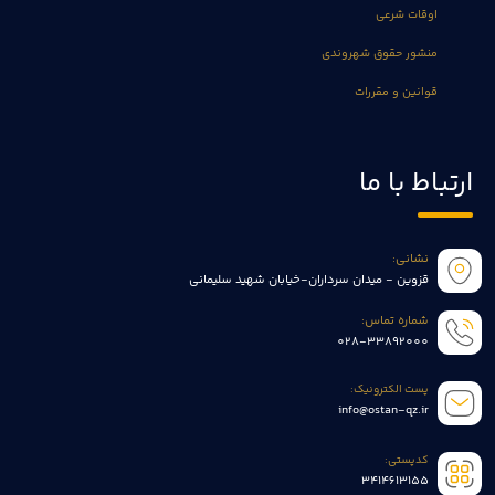
اوقات شرعی
منشور حقوق شهروندی
قوانین و مقررات
ارتباط با ما
نشانی:
قزوین - میدان سرداران-خیابان شهید سلیمانی
شماره تماس:
028-33892000
پست الکترونیک:
info@ostan-qz.ir
کدپستی:
3414613155