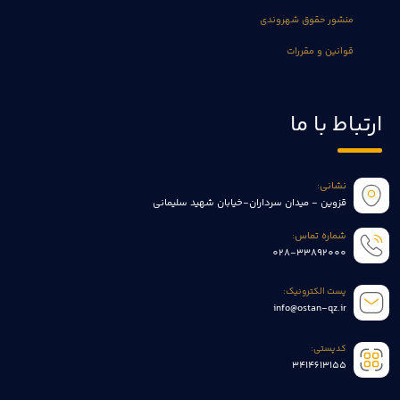
منشور حقوق شهروندی
قوانین و مقررات
ارتباط با ما
نشانی:
قزوین - میدان سرداران-خیابان شهید سلیمانی
شماره تماس:
028-33892000
پست الکترونیک:
info@ostan-qz.ir
کدپستی:
3414613155