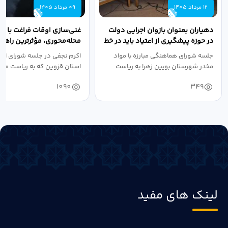
12 مرداد 1405
09 مرداد 1405
دهیاران بعنوان بازوان اجرایی دولت
غنی‌سازی اوقات فراغت با رو
در حوزه پیشگیری از اعتیاد باید در خط
محله‌محوری، مؤثرترین راهکا
مقدم...
پیشگیری از...
جلسه شورای هماهنگی مبارزه با مواد
اکرم نجفی در جلسه شورای اجت
مخدر شهرستان بویین زهرا به ریاست
استان قزوین که به ریاست معا
صالحی...
سیاسی، امنیتی و...
1090
349
لینک های مفید