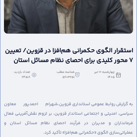
استقرار الگوی حکمرانی هم‌افزا در قزوین/ تعیین
۷ محور کلیدی برای احصای نظام مسائل استان
چهارشنبه 10 تیر
شناسه مطلب:
تعداد بازدید :
24518
5603251
1405
به گزارش روابط عمومی استانداری قزوین،
شهرام احمدپور معاون
سیاسی، امنیتی و اجتماعی استاندار قزوین، بر لزوم نقش‌آفرینی فعال
فرمانداران و مدیران در فرآیند احصای نظام مسائل استان و
عملیاتی‌سازی الگوی «حکمرانی هم‌افزا» تأکید کرد.