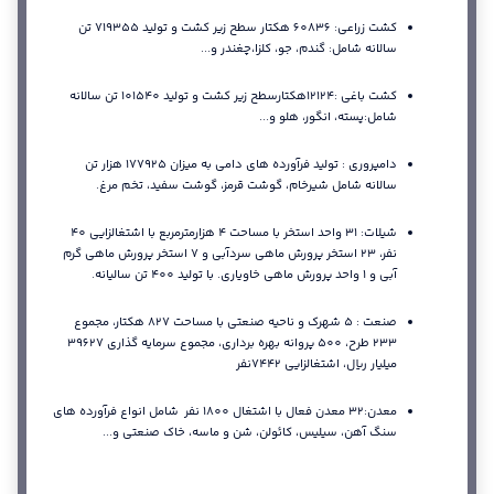
کشت زراعی: 60836 هکتار سطح زیر کشت و تولید 719355 تن
سالانه شامل: گندم، جو، کلزا،چغندر و...
کشت باغی :12124هکتارسطح زیر کشت و تولید 101540 تن سالانه
شامل:پسته، انگور، هلو و...
دامپروری : تولید فرآورده های دامی به میزان 177925 هزار تن
سالانه شامل شیرخام، گوشت قرمز، گوشت سفید، تخم مرغ.
شیلات: 31 واحد استخر با مساحت 4 هزارمترمربع با اشتغالزایی 40
نفر، 23 استخر پرورش ماهی سردآبی و 7 استخر پرورش ماهی گرم
آبی و 1 واحد پرورش ماهی خاویاری. با تولید 400 تن سالیانه.
صنعت : 5 شهرک و ناحیه صنعتی با مساحت 827 هکتار، مجموع
233 طرح، 500 پروانه بهره برداری، مجموع سرمایه گذاری 39627
میلیار ریال، اشتغالزایی 7442نفر
معدن:32 معدن فعال با اشتغال 1800 نفر شامل انواع فرآورده های
سنگ آهن، سیلیس، کائولن، شن و ماسه، خاک صنعتی و...