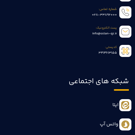
شماره تماس:
028-33892000
پست الکترونیک:
info@ostan-qz.ir
کدپستی:
3414613155
شبکه های اجتماعی
ایتا
واتس آپ