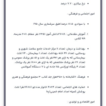
نرخ بیکاری : 7.7 درصد
امور اجتماعی و فرهنگی :
با سوادی: 81.5 درصد(طبق سرشماری سال 95)
آموزش مقدماتی : 27018دانش آموز، 2351 نفر معلم، 208 مدرسه،
919 کلاس.
بهداشت و درمان: تعداد 11 مرکز خدمات جامع سلامت شهری و
روستایی، تعداد 46 خانه بهداشت، تعداد 1 بیمارستان ، 64 تخت
بیمارستانی که به ازای هر 1921نفر یک تخت و 51 نفر پزشک عمومی و
تعداد 26 نفر پزشک متخصص که به ازای هر 1800 نفر یک پزشک،
تعداد 4 پایگاه اورژانس 115 جاده ای با 7 دستگاه آمبولانس
فرهنگ: 7کتابخانه با 350هزار جلد کتاب، 3 مجتمع فرهنگی و هنری
حمایت های اجتماعی: تعداد 4024 خانوار مددجو (7688نفر) تحت
پوشش کمیته امداد امام خمینی(ره)
امور اقتصادی و تولیدی :