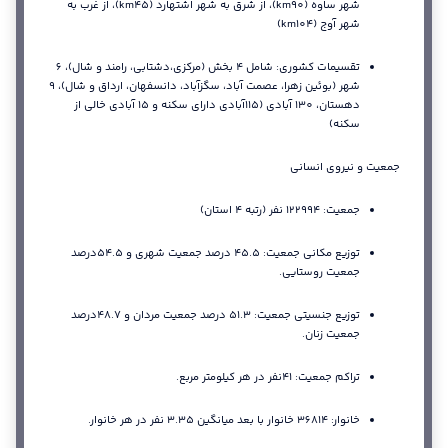
شهر ساوه (km90)، از شرق به شهر اشتهارد (km45)، از غرب به
شهر آوج (km104)
تقسیمات کشوری: شامل 4 بخش (مرکزی،دشتابی، رامند و شال)، 6
شهر (بوئین زهرا، عصمت آباد، سگزآباد، دانسفهان، ارداق و شال)، 9
دهستان، 130 آبادی (115آبادی دارای سکنه و 15 آبادی خالی از
سکنه)
جمعیت و نیروی انسانی
جمعیت: 122994 نفر (رتبه 4 استان)
توزیع مکانی جمعیت: 45.5 درصد جمعیت شهری و 54.5درصد
جمعیت روستایی.
توزیع جنسیتی جمعیت: 51.3 درصد جمعیت مردان و 48.7درصد
جمعیت زنان.
تراکم جمعیت: 41نفر در هر کیلومتر مربع.
خانوار: 36814 خانوار با بعد میانگین 3.35 نفر در هر خانوار.