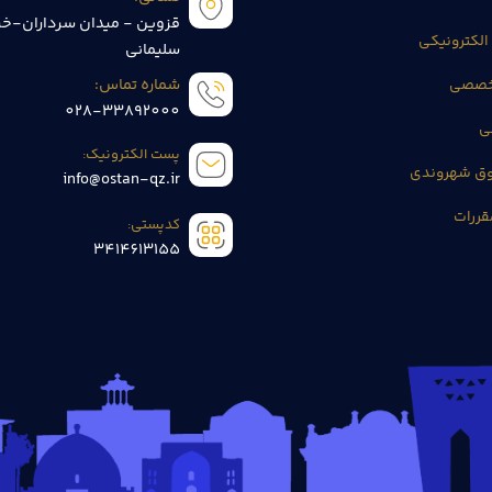
قزوین - میدان سرداران-خی
الکترونیکی
سلیمانی
تخصصی
شماره تماس:
028-33892000
ی
پست الکترونیک:
وق شهروندی
info@ostan-qz.ir
قررات
کدپستی:
3414613155