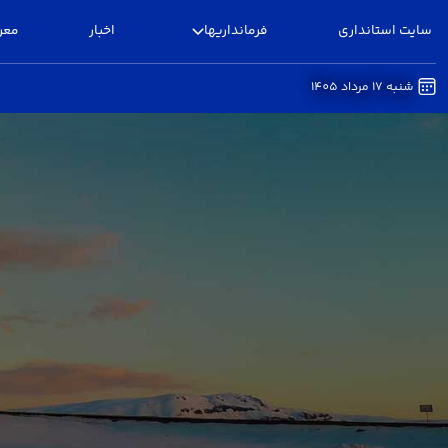
سایت استانداری
فرمانداریها
اخبار
معر
شنبه 17 مرداد 1405
ضوابط و مقررات - فرمانداری بوئین زهرا