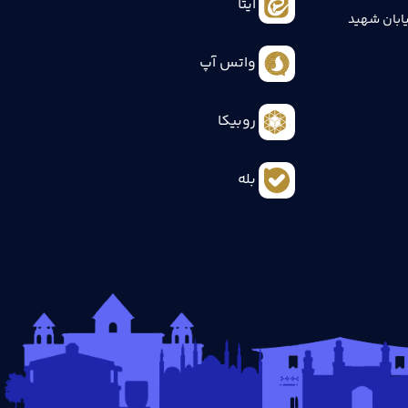
ایتا
ابان شهید
واتس آپ
روبیکا
بله