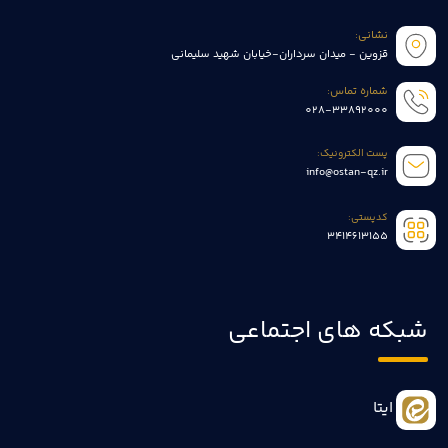
نشانی:
قزوین - میدان سرداران-خیابان شهید سلیمانی
شماره تماس:
028-33892000
پست الکترونیک:
info@ostan-qz.ir
کدپستی:
3414613155
شبکه های اجتماعی
ایتا