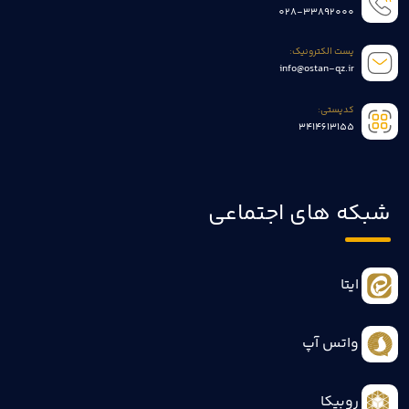
028-33892000
پست الکترونیک:
info@ostan-qz.ir
کدپستی:
3414613155
شبکه های اجتماعی
ایتا
واتس آپ
روبیکا