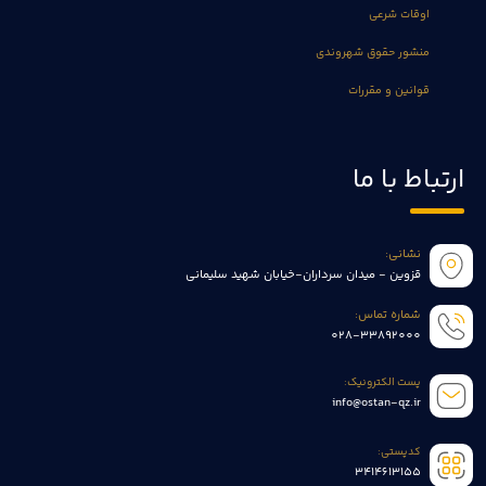
اوقات شرعی
منشور حقوق شهروندی
قوانین و مقررات
ارتباط با ما
نشانی:
قزوین - میدان سرداران-خیابان شهید سلیمانی
شماره تماس:
028-33892000
پست الکترونیک:
info@ostan-qz.ir
کدپستی:
3414613155