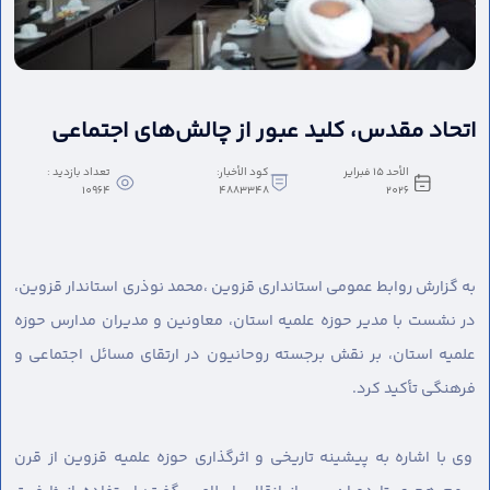
اتحاد مقدس، کلید عبور از چالش‌های اجتماعی
الأحد ١٥ فبراير
كود الأخبار:
تعداد بازدید :
10964
4883348
٢٠٢٦
به گزارش روابط عمومی استانداری قزوین ،
محمد نوذری استاندار قزوین،
در نشست با مدیر حوزه علمیه استان، معاونین و مدیران مدارس حوزه
علمیه استان، بر نقش برجسته روحانیون در ارتقای مسائل اجتماعی و
فرهنگی تأکید کرد.
وی با اشاره به پیشینه تاریخی و اثرگذاری حوزه علمیه قزوین از قرن