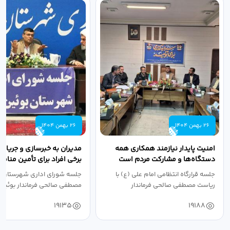
26 بهمن 1404
26 بهمن 1404
امنیت پایدار نیازمند همکاری همه
مدیران به خبرسازی و جریان‌
دستگاه‌ها و مشارکت مردم است
برخی افراد برای تأمین منا
توجهی نکنند
جلسه قرارگاه انتظامی امام علی (ع) با
جلسه شورای اداری شهرستان ب
ریاست مصطفی صالحی فرماندار
مصطفی صالحی فرماندار بوئین‌زه
بوئین‌زهرا و...
حضور...
19135
19188