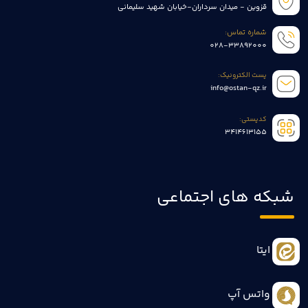
قزوین - میدان سرداران-خیابان شهید سلیمانی
شماره تماس:
028-33892000
پست الکترونیک:
info@ostan-qz.ir
کدپستی:
3414613155
شبکه های اجتماعی
ایتا
واتس آپ