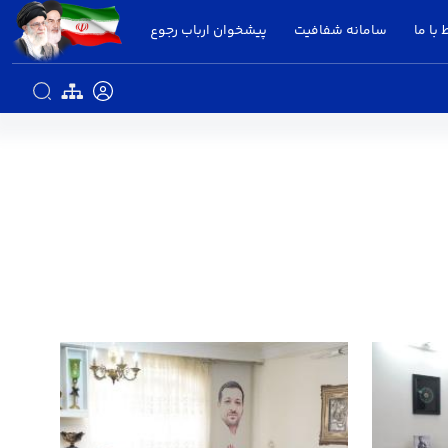
 با ما
سامانه شفافیت
پیشخوان ارباب رجوع