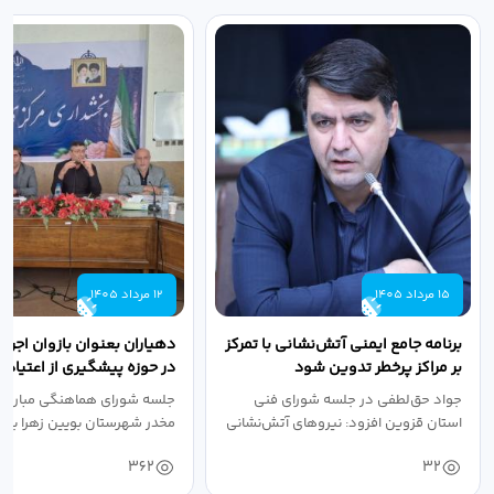
15 مرداد 1405
12 مرداد 1405
برنامه جامع ایمنی آتش‌نشانی با تمرکز
دهیاران بعنوان بازوان اجرا
بر مراکز پرخطر تدوین شود
در حوزه پیشگیری از اعتیاد ب
مقدم...
جواد حق‌لطفی در جلسه شورای فنی
جلسه شورای هماهنگی مبارزه ب
استان قزوین افزود: نیروهای آتش‌نشانی
مخدر شهرستان بویین زهرا به 
طی سال...
صالحی...
362
32