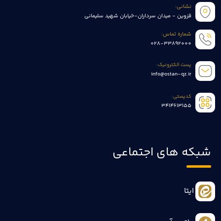
نشانی:
قزوین - میدان سرداران-خیابان شهید سلیمانی
شماره تماس:
028-33892000
پست الکترونیک:
info@ostan-qz.ir
کدپستی:
3414613155
شبکه های اجتماعی
ایتا