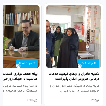
18 مرداد 1405
17 مرداد 1405
تکریم مادران و ارتقای کیفیت خدمات
پیام محمد نوذری، استاندار 
درمانی، ضرورتی انکارناپذیر است
مناسبت ۱۷ مرداد، روز خبرنگار
مریم بیدخام مدیرکل دفتر امور بانوان و
در متن پیام استاندار قزوین آ
خانواده استانداری ، در بازدید از...
«بسم‌الله الرحمن الرحیم» هفد
1990
31