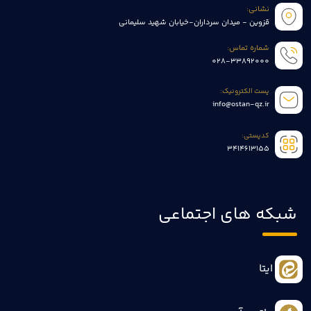
نشانی:
قزوین - میدان سرداران-خیابان شهید سلیمانی
شماره تماس:
028-33892000
پست الکترونیک:
info@ostan-qz.ir
کدپستی:
3414613155
شبکه های اجتماعی
ایتا