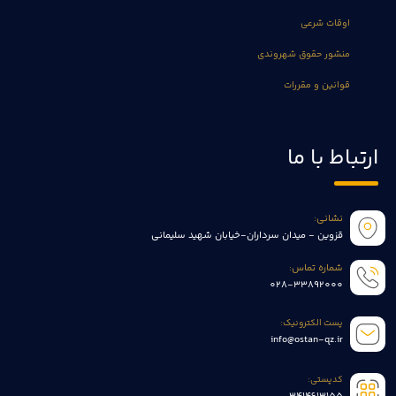
اوقات شرعی
منشور حقوق شهروندی
قوانین و مقررات
ارتباط با ما
نشانی:
قزوین - میدان سرداران-خیابان شهید سلیمانی
شماره تماس:
028-33892000
پست الکترونیک:
info@ostan-qz.ir
کدپستی: