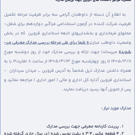
مشترک فراگیر دستگاه های اجرایی جهت بررسی مدارک
به اطلاع آن دسته از داوطلبان گرامی سه برابر ظرفیت مرحله تکمیل
ظرفیت شرکت کننده در آزمون استخدامی فراگیر دوازدهم برای شغل-
محل­های فرمانداری و بخشداریهای تابعه استانداری قزوین که در بخش
وضعیت داوطلب عبارت
« شما برای طی مرحله بررسی مدارک معرفی می­
شوید»
می­رساند
؛
جهت ارائه و بررسی مدارک خود از روز دوشنبه مورخ
1405/3/11 تا روز چهارشنبه مورخ 1405/3/13 از ساعت 8 لغایت12 با به
همراه داشتن مدارک ذیل شخصاً به آدرس قزوین _ میدان سرداران -
استانداری قزوین آداره کل اداری و مالی ( امور اداری ) مراجعه نمائید و
پس از تحویل آنها، رسید دریافت نمایند.
مدارک مورد نیاز :
پرینت کارنامه معرفی جهت بررسی مدارک
4 قطعه عکس 4 x 3 پشت نویس شده (در سال جاری گرفته شده