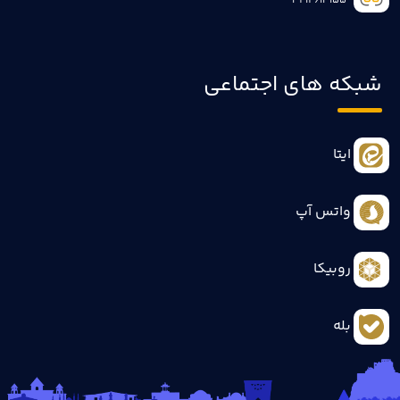
3414613155
شبکه های اجتماعی
ایتا
واتس آپ
روبیکا
بله