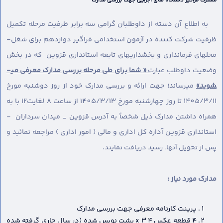
مشترک فراگیر دستگاه های اجرایی جهت بررسی مدارک
به اطلاع آن دسته از داوطلبان گرامی سه برابر ظرفیت مرحله تکمیل
ظرفیت شرکت کننده در آزمون استخدامی فراگیر دوازدهم برای شغل-
محل­های فرمانداری و بخشداریهای تابعه استانداری قزوین که در بخش
وضعیت داوطلب عبارت
« شما برای طی مرحله بررسی مدارک معرفی می­
شوید»
می­رساند
؛
جهت ارائه و بررسی مدارک خود از روز دوشنبه مورخ
1405/3/11 تا روز چهارشنبه مورخ 1405/3/13 از ساعت 8 لغایت12 با به
همراه داشتن مدارک ذیل شخصاً به آدرس قزوین _ میدان سرداران -
استانداری قزوین آداره کل اداری و مالی ( امور اداری ) مراجعه نمائید و
پس از تحویل آنها، رسید دریافت نمایند.
مدارک مورد نیاز :
پرینت کارنامه معرفی جهت بررسی مدارک
4 قطعه عکس 4 x 3 پشت نویس شده (در سال جاری گرفته شده