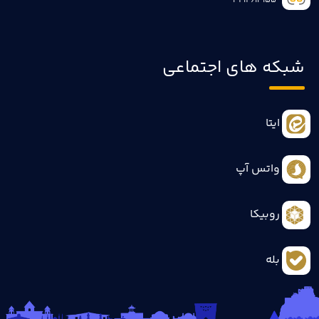
3414613155
شبکه های اجتماعی
ایتا
واتس آپ
روبیکا
بله