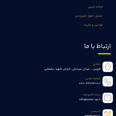
اوقات شرعی
منشور حقوق شهروندی
قوانین و مقررات
ارتباط با ما
نشانی:
قزوین - میدان سرداران-خیابان شهید سلیمانی
شماره تماس:
028-33892000
پست الکترونیک:
info@ostan-qz.ir
کدپستی: