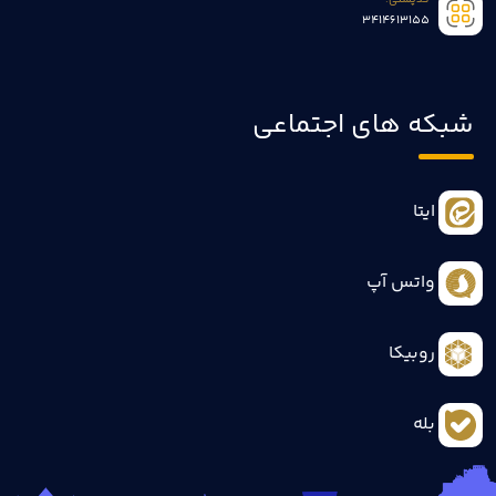
کدپستی:
3414613155
شبکه های اجتماعی
ایتا
واتس آپ
روبیکا
بله