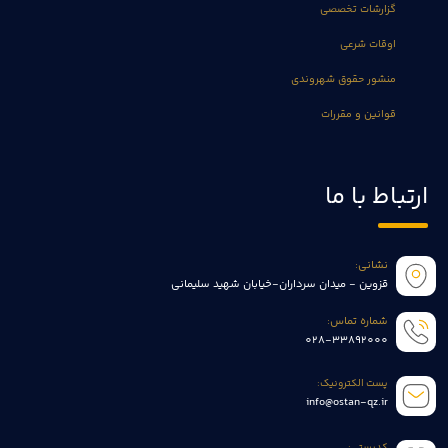
گزارشات تخصصی
اوقات شرعی
منشور حقوق شهروندی
قوانین و مقررات
ارتباط با ما
نشانی:
قزوین - میدان سرداران-خیابان شهید سلیمانی
شماره تماس:
028-33892000
پست الکترونیک:
info@ostan-qz.ir