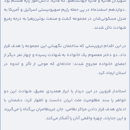
شهیدان هانیه و فائزه جهانشاهلو ـ که فائزه، دانش‌آموز پایه هشتم بود
ـ دوازدهم اسفندماه در پی حمله رژیم صهیونیستی اسرائیل و آمریکا به
منزل مسکونی‌شان در مجموعه کشت و صنعت بوئین‌زهرا به درجه رفیع
شهادت نائل شدند.
در این اقدام تروریستی که ساختمان نگهبانی این مجموعه را هدف قرار
داد، دو دختر معصوم یک خانواده به شهادت رسیده و چهار نفر دیگر از
اعضای خانواده مجروح شدند؛ حادثه‌ای که موجی از تأثر و اندوه در
استان ایجاد کرد.
استاندار قزوین در این دیدار با ابراز همدردی عمیق، شهادت این دو
خواهر را سند مظلومیت ملت ایران دانست و اظهار کرد: دشمنان با
ادعای هدف قرار دادن مراکز نظامی، جان غیرنظامیان بی‌گناه را می‌گیرند
و این جنایات، چهره واقعی آنان را آشکار می‌کند.