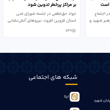
 است
بر مراکز پرخطر تدوین شود
ر اجتماع
جواد حق‌لطفی در جلسه شورای فنی
هبر شهید و
استان قزوین افزود: نیروهای آتش‌نشانی
طی سال...
529
شبکه های اجتماعی
ایتا
ابان شهید