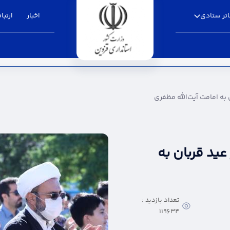
تر ستادی
اخبار
ارتباط
یت‌الله مظفری - استانداری قزوین
 به امامت آیت‌الله مظفری
عید قربان به
تعداد بازدید :
119634