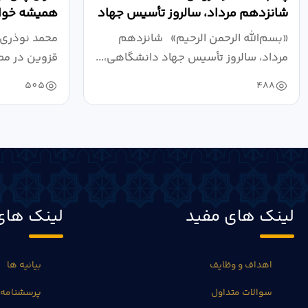
شانزدهم مرداد، سالروز تأسیس جهاد
همیشه خواه
دانشگاهی
نبرد اقتصادی
«بسم‌الله الرحمن الرحیم» شانزدهم
محمد نوذری 
مرداد، سالروز تأسیس جهاد دانشگاهی،...
قزوین در مص
خون‌خواهی..
505
488
لینک های مفید
لینک های
اهداف و وظایف
بیانیه ها
سوالات متداول
پرسشنامه 