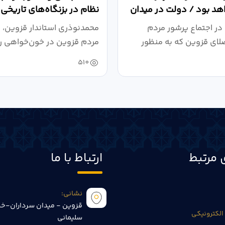
د بود / دولت در میدان
نظام در بزنگاه‌های تاریخی
،...
در اجتماع پرشور مردم
محمدنوذری استاندار قزوین، د
لای قزوین که به منظور
مردم قزوین در خون‌خواهی ر
.
حمایت...
510
 مرتبط
ارتباط با ما
نشانی:
قزوین - میدان سرداران-خی
الکترونیکی
سلیمانی