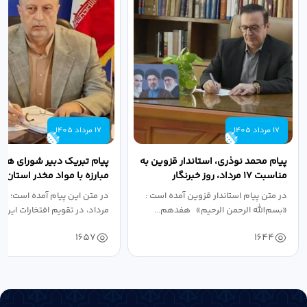
17 مرداد 1405
17 مرداد 1405
پیام محمد نوذری، استاندار قزوین به
پیام تبریک دبیر شورای هم
مناسبت ۱۷ مرداد، روز خبرنگار
مبارزه با مواد مخدر استان ب
مناسبت روز خبرنگار...
در متن پیام استاندار قزوین آمده است :
در متن این پیام آمده است؛ 
«بسم‌الله الرحمن الرحیم» هفدهم...
مرداد، در تقویم افتخارات این س
1657
1644