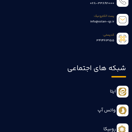
028-33892000
پست الکترونیک:
info@ostan-qz.ir
کدپستی:
3414613155
شبکه های اجتماعی
ایتا
واتس آپ
روبیکا