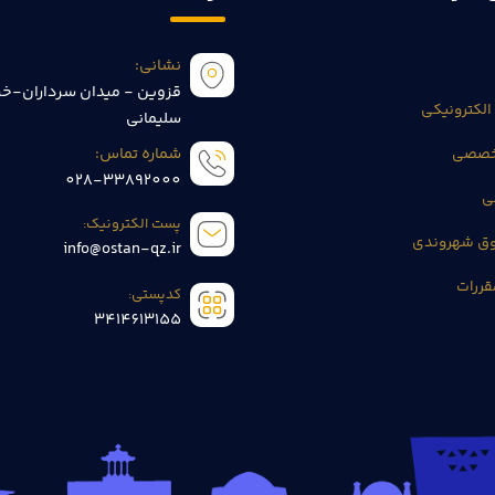
نشانی:
قزوین - میدان سرداران-خی
الکترونیکی
سلیمانی
تخصصی
شماره تماس:
028-33892000
ی
پست الکترونیک:
وق شهروندی
info@ostan-qz.ir
قررات
کدپستی:
3414613155