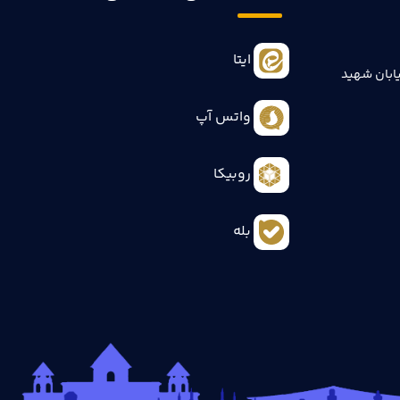
ایتا
ابان شهید
واتس آپ
روبیکا
بله