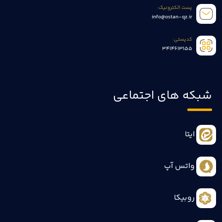
پست الکترونیک:
info@ostan-qz.ir
کدپستی:
3414613155
شبکه های اجتماعی
ایتا
واتس آپ
روبیکا