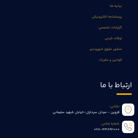
بیانیه ها
پرسشنامه الکترونیکی
گزارشات تخصصی
اوقات شرعی
منشور حقوق شهروندی
قوانین و مقررات
ارتباط با ما
نشانی:
قزوین - میدان سرداران-خیابان شهید سلیمانی
شماره تماس:
028-33892000