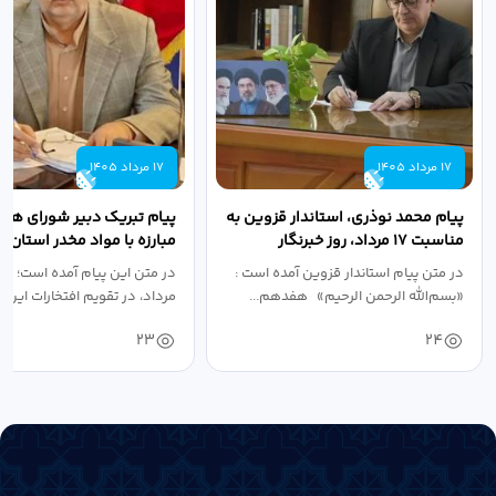
17 مرداد 1405
17 مرداد 1405
پیام محمد نوذری، استاندار قزوین به
پیام تبریک دبیر شورای هم
مناسبت ۱۷ مرداد، روز خبرنگار
مبارزه با مواد مخدر استان ب
مناسبت روز خبرنگار...
در متن پیام استاندار قزوین آمده است :
در متن این پیام آمده است؛ 
«بسم‌الله الرحمن الرحیم» هفدهم...
مرداد، در تقویم افتخارات این س
23
24