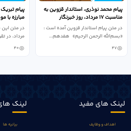
پیام محمد نوذری، استاندار قزوین به
پیام تبریک
مناسبت ۱۷ مرداد، روز خبرنگار
مبارزه با م
روز خبرنگار..
در متن پیام استاندار قزوین آمده است :
در متن این 
«بسم‌الله الرحمن الرحیم» هفدهم...
مرداد، در تق
40
47
لینک های مفید
لینک های
اهداف و وظایف
بیانیه ها