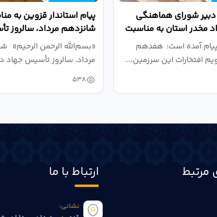
 دبیر شورای هماهنگی
پیام استاندار قزوین به من
واد مخدر استان به مناسبت
شانزدهم مرداد، سالروز ت
.
دانشگاهی
پیام آمده است؛ هفدهم
«بسم‌الله الرحمن الرحیم» ش
ویم افتخارات این سرزمین،...
مرداد، سالروز تأسیس جهاد دا
538
 مرتبط
ارتباط با ما
نشانی: