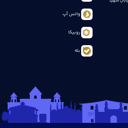
ابان شهید
واتس آپ
روبیکا
بله