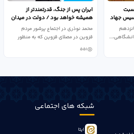
اسبت
ایران پس از جنگ، قدرتمندتر از
أسیس جهاد
همیشه خواهد بود / دولت در میدان
نبرد اقتصادی،...
انزدهم
محمد نوذری در اجتماع پرشور مردم
نشگاهی،...
قزوین در مصلای قزوین که به منظور
خون‌خواهی...
551
شبکه های اجتماعی
ایتا