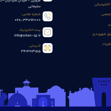
قزوین - میدان سرداران-خی
الکترونیکی
سلیمانی
تخصصی
شماره تماس:
028-33892000
ی
پست الکترونیک:
وق شهروندی
info@ostan-qz.ir
قررات
کدپستی:
3414613155