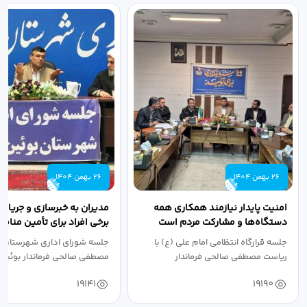
26 بهمن 1404
26 بهمن 1404
امنیت پایدار نیازمند همکاری همه
مدیران به خبرسازی و جریان‌
دستگاه‌ها و مشارکت مردم است
برخی افراد برای تأمین منا
توجهی نکنند
جلسه قرارگاه انتظامی امام علی (ع) با
جلسه شورای اداری شهرستان ب
ریاست مصطفی صالحی فرماندار
مصطفی صالحی فرماندار بوئین‌زه
بوئین‌زهرا و...
حضور...
19141
19190