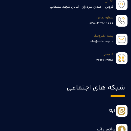
نشانی:
قزوین - میدان سرداران-خیابان شهید سلیمانی
شماره تماس:
028-33892000
پست الکترونیک:
info@ostan-qz.ir
کدپستی:
3414613155
شبکه های اجتماعی
ایتا
واتس آپ